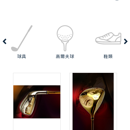
球具
高爾夫球
鞋類